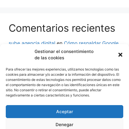
Comentarios recientes
sube agencia digital
en
Cómo respaldar Google
Analytics 3
Gestionar el consentimiento
de las cookies
David
en
Aprender a usar Google Ads: Guía
Rápida
Para ofrecer las mejores experiencias, utilizamos tecnologías como las
cookies para almacenar y/o acceder a la información del dispositivo. El
consentimiento de estas tecnologías nos permitirá procesar datos como
Abel
en
Cursos de Google Analytics. Checklist
el comportamiento de navegación o las identificaciones únicas en este
al buscar una escuela.
sitio. No consentir o retirar el consentimiento, puede afectar
negativamente a ciertas características y funciones.
Wilson Jhonatan huaynacho lima
en
Método
AIDA: fundamentales del modelo de ventas
Aceptar
Denegar