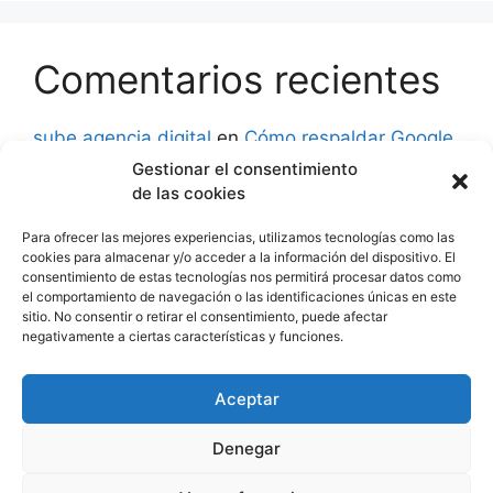
Comentarios recientes
sube agencia digital
en
Cómo respaldar Google
Analytics 3
Gestionar el consentimiento
de las cookies
David
en
Aprender a usar Google Ads: Guía
Rápida
Para ofrecer las mejores experiencias, utilizamos tecnologías como las
cookies para almacenar y/o acceder a la información del dispositivo. El
consentimiento de estas tecnologías nos permitirá procesar datos como
Abel
en
Cursos de Google Analytics. Checklist
el comportamiento de navegación o las identificaciones únicas en este
al buscar una escuela.
sitio. No consentir o retirar el consentimiento, puede afectar
negativamente a ciertas características y funciones.
Wilson Jhonatan huaynacho lima
en
Método
AIDA: fundamentales del modelo de ventas
Aceptar
Denegar