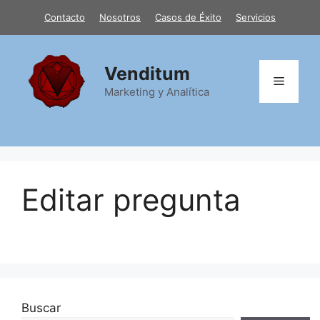
Saltar
Contacto
Nosotros
Casos de Éxito
Servicios
al
contenido
Venditum
Menú
Marketing y Analítica
Editar pregunta
Buscar