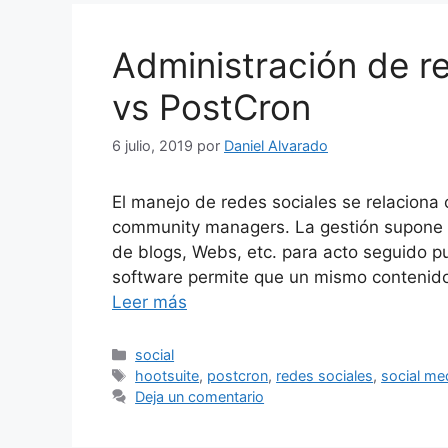
Administración de re
vs PostCron
6 julio, 2019
por
Daniel Alvarado
El manejo de redes sociales se relaciona 
community managers. La gestión supone r
de blogs, Webs, etc. para acto seguido pub
software permite que un mismo contenido 
Leer más
Categorías
social
Etiquetas
hootsuite
,
postcron
,
redes sociales
,
social me
Deja un comentario