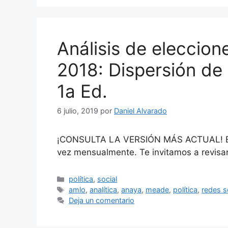
Análisis de eleccion
2018: Dispersión de 
1a Ed.
6 julio, 2019
por
Daniel Alvarado
¡CONSULTA LA VERSIÓN MÁS ACTUAL! Este
vez mensualmente. Te invitamos a revisar 
Categorías
política
,
social
Etiquetas
amlo
,
analítica
,
anaya
,
meade
,
política
,
redes s
Deja un comentario