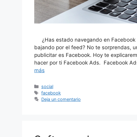
¿Has estado navegando en Facebook y t
bajando por el feed? No te sorprendas, u
publicitar es Facebook. Hoy te explicar
hacer por ti Facebook Ads. Facebook Ad
más
Categorías
social
Etiquetas
facebook
Deja un comentario