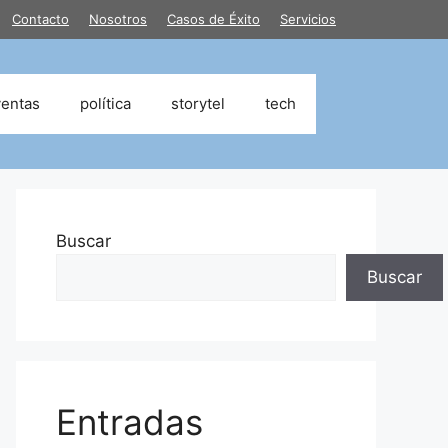
Contacto
Nosotros
Casos de Éxito
Servicios
ventas
política
storytel
tech
Buscar
Buscar
Entradas