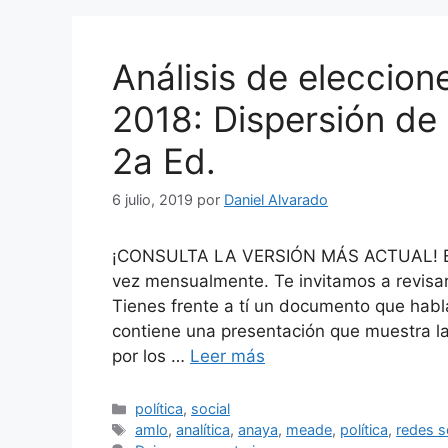
Análisis de eleccion
2018: Dispersión de 
2a Ed.
6 julio, 2019
por
Daniel Alvarado
¡CONSULTA LA VERSIÓN MÁS ACTUAL! Este
vez mensualmente. Te invitamos a revisar 
Tienes frente a tí un documento que habl
contiene una presentación que muestra la
por los …
Leer más
Categorías
política
,
social
Etiquetas
amlo
,
analítica
,
anaya
,
meade
,
política
,
redes s