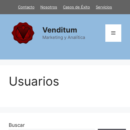
Saltar
Contacto
Nosotros
Casos de Éxito
Servicios
al
contenido
Venditum
Menú
Marketing y Analítica
Usuarios
Buscar