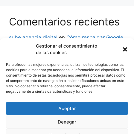
Comentarios recientes
sube agencia digital
en
Cómo respaldar Google
Analytics 3
Gestionar el consentimiento
de las cookies
David
en
Aprender a usar Google Ads: Guía
Rápida
Para ofrecer las mejores experiencias, utilizamos tecnologías como las
cookies para almacenar y/o acceder a la información del dispositivo. El
consentimiento de estas tecnologías nos permitirá procesar datos como
Abel
en
Cursos de Google Analytics. Checklist
el comportamiento de navegación o las identificaciones únicas en este
al buscar una escuela.
sitio. No consentir o retirar el consentimiento, puede afectar
negativamente a ciertas características y funciones.
Wilson Jhonatan huaynacho lima
en
Método
AIDA: fundamentales del modelo de ventas
Aceptar
Denegar