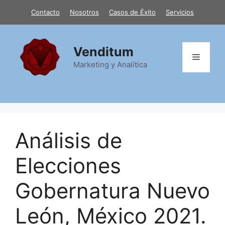
Saltar
Contacto
Nosotros
Casos de Éxito
Servicios
al
contenido
Venditum
Menú
Marketing y Analítica
Análisis de
Elecciones
Gobernatura Nuevo
León, México 2021.